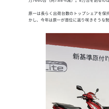
万7660台（同7.68％減）。8万台を割るの
原一は長らく出荷台数のトップシェアを保持
かし、今年は原一が首位に返り咲きそうな