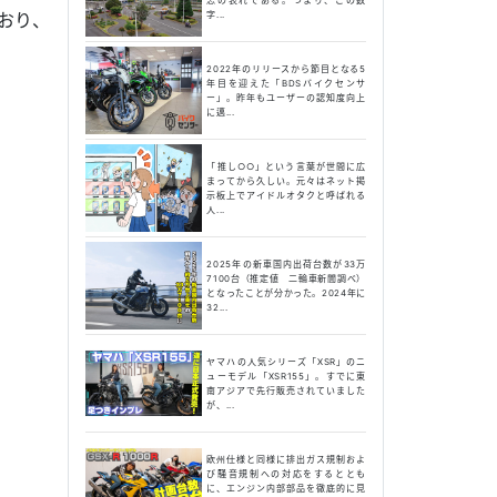
字...
おり、
2022年のリリースから節目となる5
年目を迎えた「BDSバイクセンサ
ー」。昨年もユーザーの認知度向上
に邁...
？
「推し○○」という言葉が世間に広
まってから久しい。元々はネット掲
示板上でアイドルオタクと呼ばれる
人...
2025年の新車国内出荷台数が33万
7100台（推定値 二輪車新聞調べ）
となったことが分かった。2024年に
32...
ヤマハの人気シリーズ「XSR」のニ
ューモデル「XSR155」。すでに東
南アジアで先行販売されていました
が、...
欧州仕様と同様に排出ガス規制およ
び騒音規制への対応をするととも
に、エンジン内部部品を徹底的に見