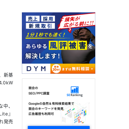
、新基
.0kW
な中、
ite』
ぞれ発売