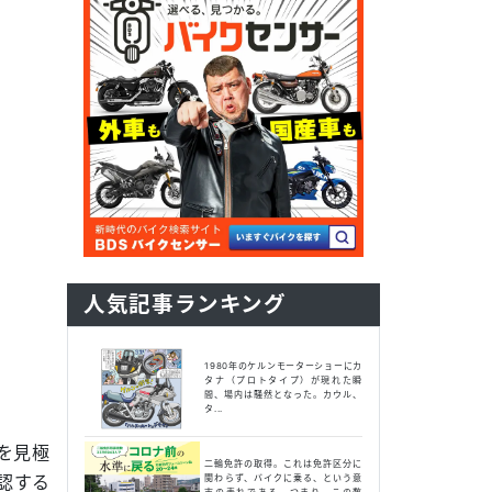
人気記事ランキング
1980年のケルンモーターショーにカ
タナ（プロトタイプ）が現れた瞬
間、場内は騒然となった。カウル、
タ...
を見極
二輪免許の取得。これは免許区分に
認する
関わらず、バイクに乗る、という意
志の表れである。つまり、この数