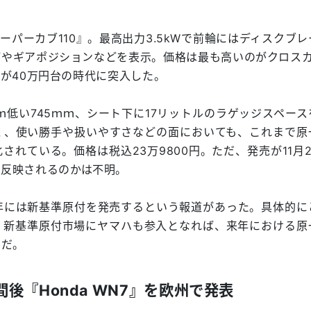
パーカブ110』。最高出力3.5kWで前輪にはディスクブレ
やギアポジションなどを表示。価格は最も高いのがクロスカブ
、原一が40万円台の時代に突入した。
ｍｍ低い745ｍｍ、シート下に17リットルのラゲッジスペー
く、使い勝手や扱いやすさなどの面においても、これまで原
れている。価格は税込23万9800円。ただ、発売が11月2
に反映されるのかは不明。
年には新基準原付を発売するという報道があった。具体的に
、新基準原付市場にヤマハも参入となれば、来年における原
うだ。
後『Honda WN7』を欧州で発表