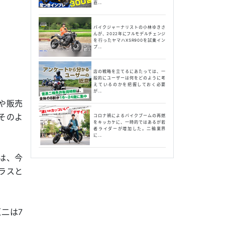
直...
バイクジャーナリストの小林ゆきさ
んが、2022年にフルモデルチェンジ
を行ったヤマハXSR900を試乗イン
プ...
店の戦略を立てるにあたっては、一
般的にユーザーは何をどのように考
えているのかを把握しておく必要
が...
や販売
そのよ
コロナ禍によるバイクブームの再燃
をキッカケに、一時的ではあるが若
者ライダーが増加した。二輪業界
に...
は、今
ラスと
原二は7