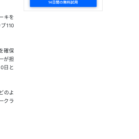
ーキを
110
スを確保
一が担
0日と
どのよ
一クラ