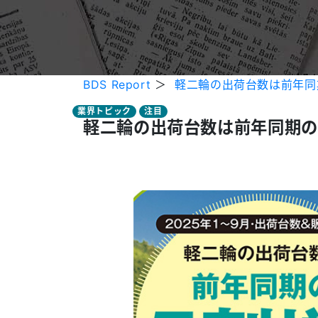
BDS Report
＞
軽二輪の出荷台数は前年同期
業界トピック
注目
軽二輪の出荷台数は前年同期の5