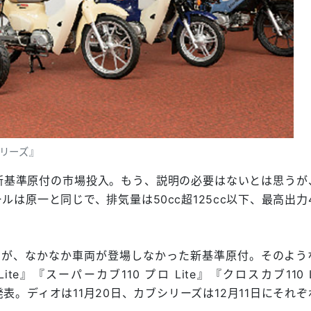
シリーズ』
新基準原付の市場投入。もう、説明の必要はないとは思うが
原一と同じで、排気量は50cc超125cc以下、最高出力4
たが、なかなか車両が登場しなかった新基準原付。そのよう
te』『スーパーカブ110 プロ Lite』『クロスカブ110 L
付を発表。ディオは11月20日、カブシリーズは12月11日にそれ