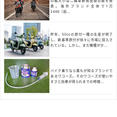
の輸入小型二輪車新規登録台数を発
表。海外ブランド全体で1万
2469（前...
昨年、50ccの原付一種の生産が終了
し、新基準原付が徐々に市場に投入さ
れている。しかし、まだ機種が少...
バイク乗りなら誰もが知るブランドで
あるワコーズ。そのワコーズが使いや
すさと効果が得られまでの時間...