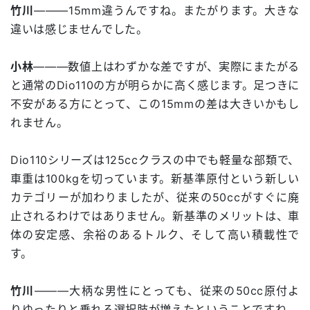
竹川
―――15mm違うんですね。またがります。大きな
違いは感じませんでした。
小林
―――数値上はわずかな差ですが、実際にまたがる
と通常のDio110の方が明らかに高く感じます。足つきに
不安がある方にとって、この15mmの差は大きいかもし
れません。
Dio110シリーズは125ccクラスの中でも軽量な部類で、
車重は100kgを切っています。新基準原付という新しい
カテゴリーが加わりましたが、従来の50ccがすぐに廃
止されるわけではありません。新基準のメリットは、車
体の安定感、余裕のあるトルク、そして高い積載性で
す。
竹川
―――大柄な男性にとっても、従来の50cc原付よ
りゆったりと乗れる選択肢が増えたということですね。