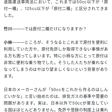
道路運送車両法において、これまでは50cc以下が「原
付一種」、125cc以下が「原付二種」と区分されてきま
した。
竹川
―――では原付二種だけになりますか？
小林
―――ところが、そうなるとこれまで原付を便利に
利用していた方や、原付免許しか取得できない事情があ
る方も困ってしまいます。特に小柄な方にとって原付は
非常に便利な乗り物でした。そうした人たちが乗れなく
なってしまうのはやはり望ましくないという背景があり
ます。
日本のメーカーさんが「50ccをこれから作るのはしん
どいかな」と言い始めたのは、排気ガスの基準や需要の
問題があります。実は、日本以外で50ccが普及してい
る国はほとんどありません。免許や登録の制度上は乗れ