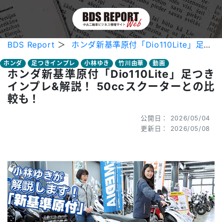
BDS Report
＞
ホンダ新基準原付「Dio110Lite」足つきインプレ&解説！ 50ccスクーターとの比較も！
ホンダ
足つきインプレ
小林ゆき
竹川由華
動画
ホンダ新基準原付「Dio110Lite」足つき
インプレ&解説！ 50ccスクーターとの比
較も！
公開日： 2026/05/04
更新日： 2026/05/08