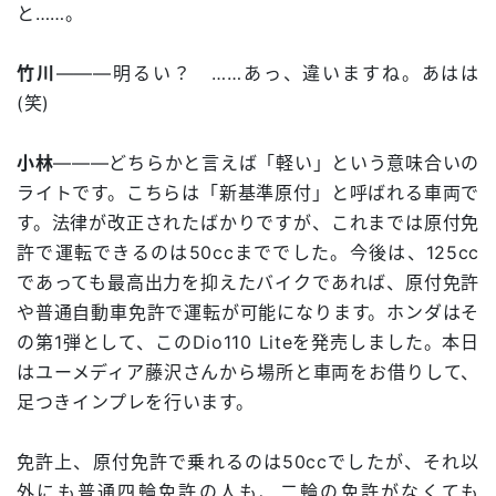
と……。
竹川
―――明るい？ ……あっ、違いますね。あはは
(笑)
小林
―――どちらかと言えば「軽い」という意味合いの
ライトです。こちらは「新基準原付」と呼ばれる車両で
す。法律が改正されたばかりですが、これまでは原付免
許で運転できるのは50ccまででした。今後は、125cc
であっても最高出力を抑えたバイクであれば、原付免許
や普通自動車免許で運転が可能になります。ホンダはそ
の第1弾として、このDio110 Liteを発売しました。本日
はユーメディア藤沢さんから場所と車両をお借りして、
足つきインプレを行います。
免許上、原付免許で乗れるのは50ccでしたが、それ以
外にも普通四輪免許の人も、二輪の免許がなくても