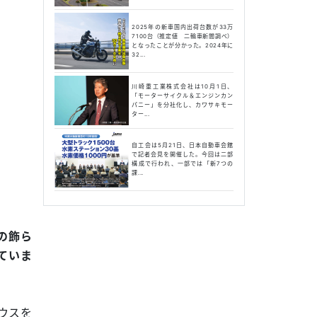
2025年の新車国内出荷台数が33万
7100台（推定値 二輪車新聞調べ）
となったことが分かった。2024年に
32...
川崎重工業株式会社は10月1日、
「モーターサイクル＆エンジンカン
パニー」を分社化し、カワサキモー
ター...
自工会は5月21日、日本自動車会館
で記者会見を開催した。今回は二部
構成で行われ、一部では「新7つの
課...
人の飾ら
ていま
ウスを