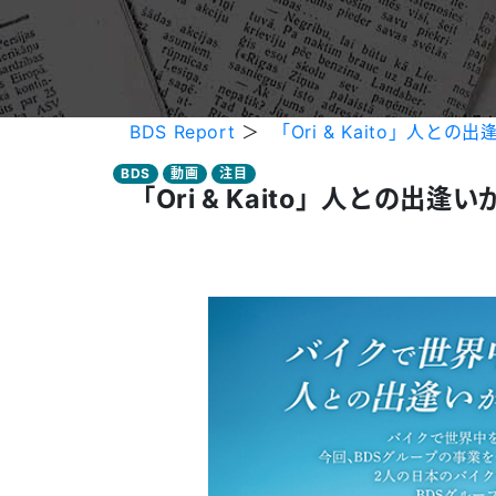
BDS Report
＞
「Ori & Kaito」人
BDS
動画
注目
「Ori & Kaito」人との出