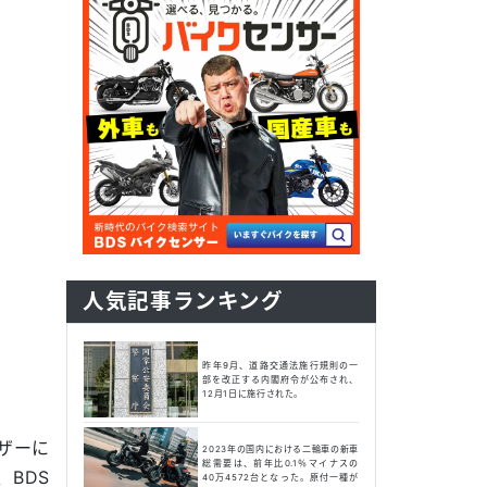
人気記事ランキング
昨年9月、道路交通法施行規則の一
部を改正する内閣府令が公布され、
12月1日に施行された。
ーザーに
2023年の国内における二輪車の新車
総需要は、前年比0.1％マイナスの
BDS
40万4572台となった。原付一種が