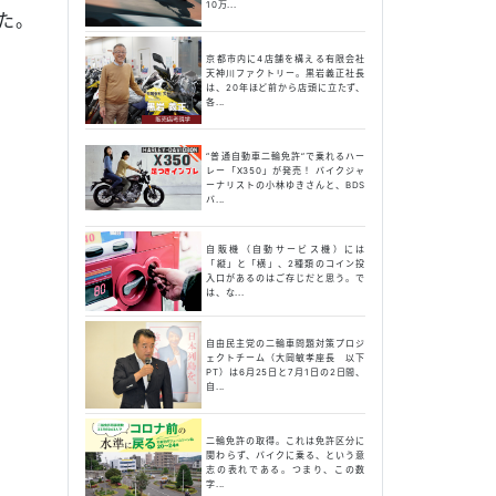
10万...
た。
京都市内に4店舗を構える有限会社
天神川ファクトリー。黒岩義正社長
は、20年ほど前から店頭に立たず、
各...
“普通自動車二輪免許”で乗れるハー
レー「X350」が発売！ バイクジャ
ーナリストの小林ゆきさんと、BDS
バ...
自販機（自動サービス機）には
「縦」と「横」、2種類のコイン投
入口があるのはご存じだと思う。で
は、な...
自由民主党の二輪車問題対策プロジ
ェクトチーム（大岡敏孝座長 以下
PT）は6月25日と7月1日の2日間、
自...
二輪免許の取得。これは免許区分に
関わらず、バイクに乗る、という意
志の表れである。つまり、この数
字...