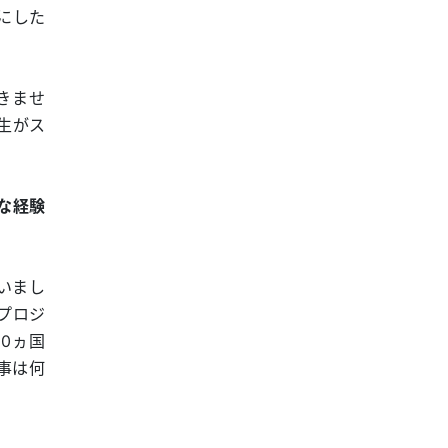
にした
きませ
生がス
な経験
いまし
プロジ
0ヵ国
事は何