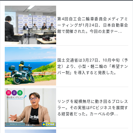
第4回自工会二輪車委員会メディアミ
ーティングが1月24日、日本自動車会
館で開催された。今回の主要テー...
国土交通省は3月27日、10月中旬（予
定）より、小型・軽二輪の「希望ナン
バー制」を導入すると発表した。
リングを縦横無尽に動き回るプロレス
ラー。その実態はFCビジネスを展開す
る経営者だった。カーベルの伊...