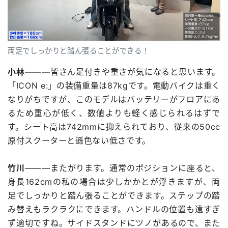
両足でしっかりと踏ん張ることができる！
小林
―――皆さん足付きや重さが気になると思います。
「ICON e:」の装備重量は87kgです。電動バイクは重く
なりがちですが、このモデルはバッテリーがフロアにあ
るため重心が低く、数値よりも軽く感じられるはずで
す。シート高は742mmに抑えられており、従来の50cc
原付スクーターと遜色ない低さです。
竹川
―――またがります。通常のポジションに座ると、
身長162cmの私の場合は少しかかとが浮きますが、両
足でしっかりと踏ん張ることができます。ステップの踏
み替えもラクラクにできます。ハンドルの位置も遠すぎ
ず適切ですね。サイドスタンドにツノがあるので、また