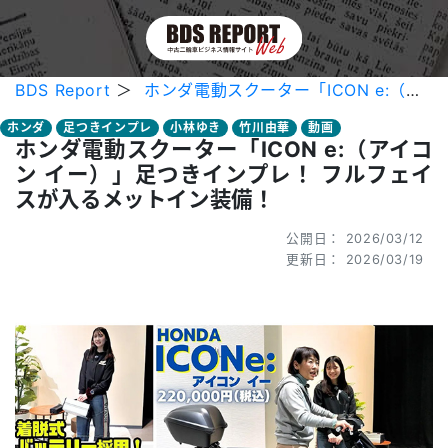
BDS Report
＞
ホンダ電動スクーター「ICON e:（アイコン イー）」足つきインプレ！ フルフェイスが入るメットイン装備！
ホンダ
足つきインプレ
小林ゆき
竹川由華
動画
ホンダ電動スクーター「ICON e:（アイコ
ン イー）」足つきインプレ！ フルフェイ
スが入るメットイン装備！
公開日： 2026/03/12
更新日： 2026/03/19