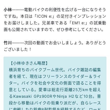
小林
―――電動バイクの利便性を広げる一台になりそう
ですね。本日は「ICON e:」の足付きインプレッション
をお届けしました。兄弟車である「EM1 e:」の試乗動
画も公開されていますので、ぜひ参考にしてください。
竹川
―――次回の動画でお会いしましょう。ありがとう
ございました！
【小林ゆきさん略歴】
横浜育ちのバイクブーム世代。バイク雑誌の編集
者を経て、現在はフリーランスのライダー＆ライ
ター。バイクを社会や文化の側面で語ることを得
意としている。愛車は総走行距離25万kmを超え
るKawasaki GPz900RやNinja H2など10台。普
段から移動はバイクの街乗り派だが、自らレース
に参戦したり鈴鹿8耐監督を経験するなど、ロード